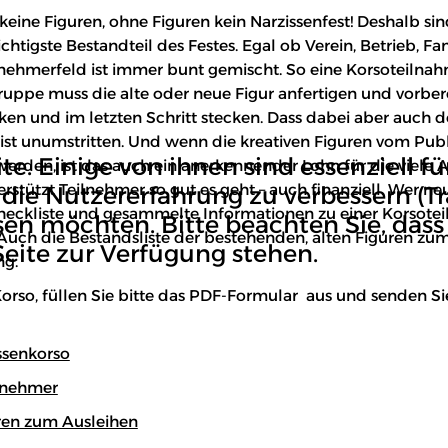
eine Figuren, ohne Figuren kein Narzissenfest! Deshalb si
htigste Bestandteil des Festes. Egal ob Verein, Betrieb, Fa
lnehmerfeld ist immer bunt gemischt. So eine Korsoteilnahm
Gruppe muss die alte oder neue Figur anfertigen und vorbere
ken und im letzten Schritt stecken. Dass dabei aber auch 
ist unumstritten. Und wenn die kreativen Figuren vom Pu
e. Einige von ihnen sind essenziell fü
werden, ist das auch ein anerkennender Lohn für die viele A
erstützt Teilnehmer so gut es geht – auch finanziell. Wer ne
die Nutzererfahrung zu verbessern (Tr
Checkliste und gesammelte Informationen zu einer Korsot
ssen möchten. Bitte beachten Sie, da
 Auch die Bestandsliste der bestehenden, alten Figuren zum
Seite zur Verfügung stehen.
ng.
orso, füllen Sie bitte das PDF-Formular aus und senden Sie
senkorso
ilnehmer
uren zum Ausleihen