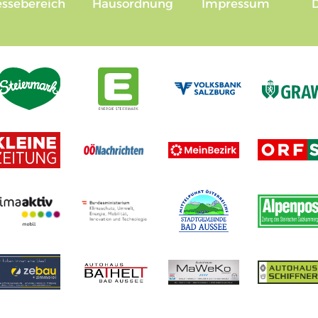
essebereich
Hausordnung
Impressum