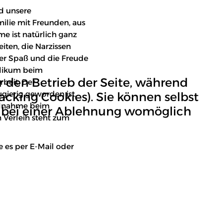
nd unsere
milie mit Freunden, aus
e ist natürlich ganz
iten, die Narzissen
der Spaß und die Freude
blikum beim
r den Betrieb der Seite, während
rbeit. Der
ugierig geworden ist,
acking Cookies). Sie können selbst
eilnahme beim
ss bei einer Ablehnung womöglich
 Verleih steht zum
 es per E-Mail oder