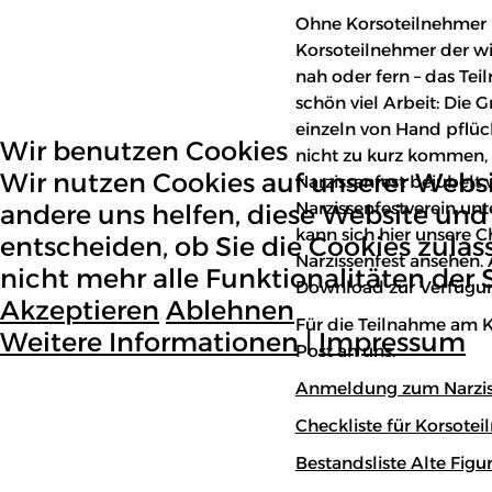
Ohne Korsoteilnehmer k
Korsoteilnehmer der wic
nah oder fern – das Tei
schön viel Arbeit: Die 
einzeln von Hand pflüc
Wir benutzen Cookies
nicht zu kurz kommen, 
Wir nutzen Cookies auf unserer Websit
Narzissenfest bejubelt 
Narzissenfestverein unt
andere uns helfen, diese Website und 
kann sich hier unsere 
entscheiden, ob Sie die Cookies zula
Narzissenfest ansehen.
nicht mehr alle Funktionalitäten der 
Download zur Verfügu
Akzeptieren
Ablehnen
Für die Teilnahme am K
Weitere Informationen
|
Impressum
Post an uns.
Anmeldung zum Narzis
Checkliste für Korsote
Bestandsliste Alte Fig